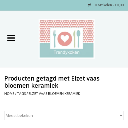
0 Artikelen - €0,00
Home
Merken
Servies
Decoratie
Producten getagd met Elzet vaas
bloemen keramiek
Keukengerei
HOME
/
TAGS
/
ELZET VAAS BLOEMEN KERAMIEK
Textiel
Kids only