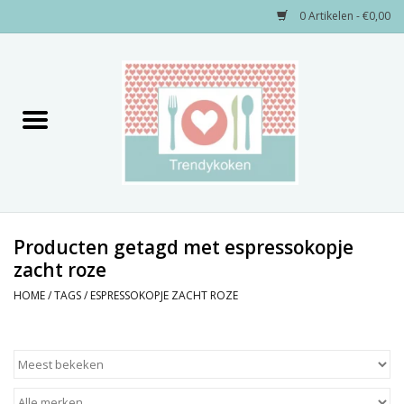
0 Artikelen - €0,00
Home
Merken
Servies
Decoratie
Producten getagd met espressokopje
zacht roze
Keukengerei
HOME
/
TAGS
/
ESPRESSOKOPJE ZACHT ROZE
Textiel
Kids only