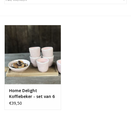
Alles zien
NIEUW!
Sale!
Kleuren
Home Delight
Koffiebeker - set van 6
+ 1 koekschaaltje
€39,50