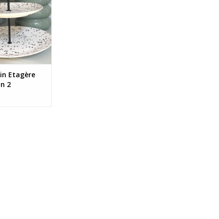
n Etagère
an 2