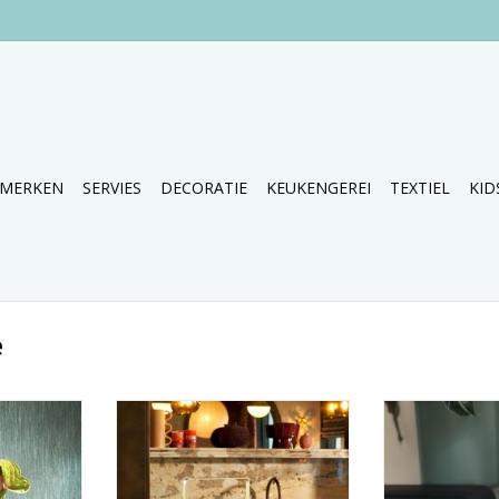
MERKEN
SERVIES
DECORATIE
KEUKENGEREI
TEXTIEL
KID
e
en strak
Toffe etagere in een strak
Leuke set van 2
ontwerp.
met zwa
NKELWAGEN
TOEVOEGEN AAN WINKELWAGEN
TOEVOEGEN AA