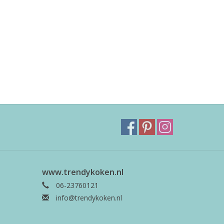
www.trendykoken.nl
06-23760121
info@trendykoken.nl