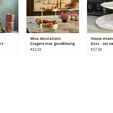
s
Mica decorations
House vitami
rt
Etagere mat goudkleurig
Dots - set v
€32,50
€27,50