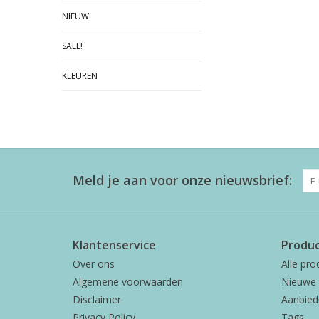
NIEUW!
SALE!
KLEUREN
Meld je aan voor onze nieuwsbrief:
Klantenservice
Produ
Over ons
Alle pro
Algemene voorwaarden
Nieuwe 
Disclaimer
Aanbied
Privacy Policy
Tags