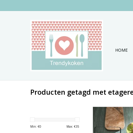
HOME
Producten getagd met etager
Toffe etagere in e
ontwerp.
TOEVOEGEN AAN WI
Min: €
0
Max: €
35