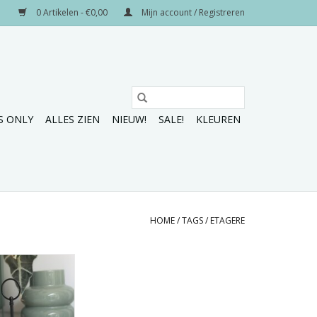
0 Artikelen - €0,00
Mijn account / Registreren
S ONLY
ALLES ZIEN
NIEUW!
SALE!
KLEUREN
HOME
/
TAGS
/
ETAGERE
 etagères in wit
rte dots.
N WINKELWAGEN