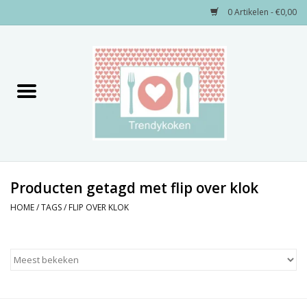
0 Artikelen - €0,00
Home
Merken
Servies
Decoratie
Producten getagd met flip over klok
HOME
/
TAGS
/
FLIP OVER KLOK
Keukengerei
Textiel
Kids only