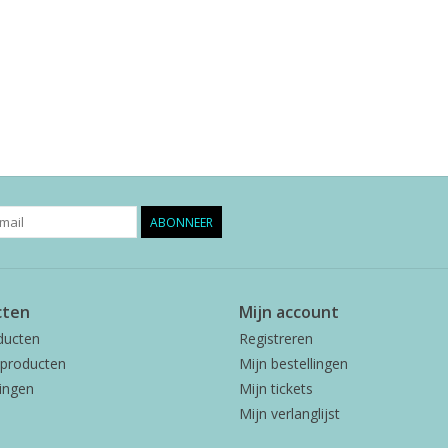
ABONNEER
cten
Mijn account
ducten
Registreren
producten
Mijn bestellingen
ingen
Mijn tickets
Mijn verlanglijst