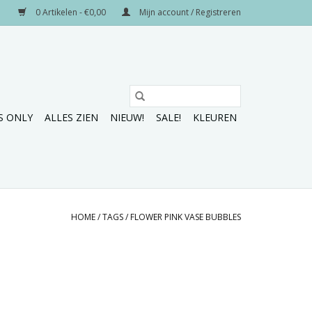
0 Artikelen - €0,00
Mijn account / Registreren
S ONLY
ALLES ZIEN
NIEUW!
SALE!
KLEUREN
HOME
/
TAGS
/
FLOWER PINK VASE BUBBLES