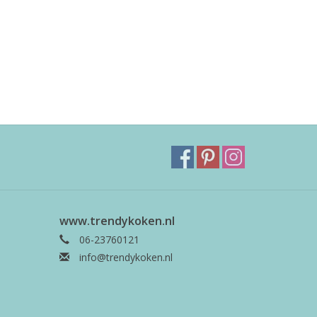
www.trendykoken.nl
06-23760121
info@trendykoken.nl