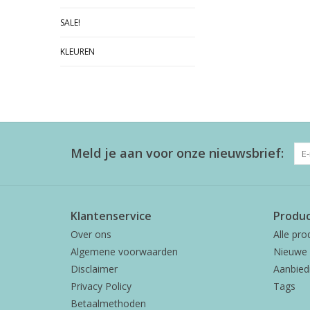
SALE!
KLEUREN
Meld je aan voor onze nieuwsbrief:
Klantenservice
Produ
Over ons
Alle pro
Algemene voorwaarden
Nieuwe 
Disclaimer
Aanbied
Privacy Policy
Tags
Betaalmethoden