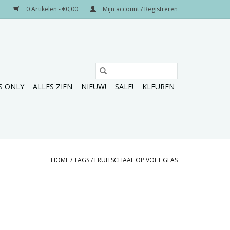
0 Artikelen - €0,00
Mijn account / Registreren
S ONLY
ALLES ZIEN
NIEUW!
SALE!
KLEUREN
HOME
/
TAGS
/
FRUITSCHAAL OP VOET GLAS