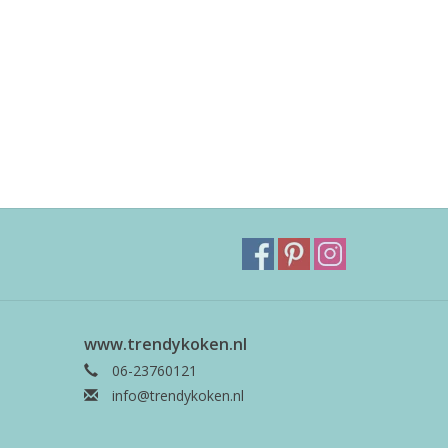
www.trendykoken.nl
06-23760121
info@trendykoken.nl