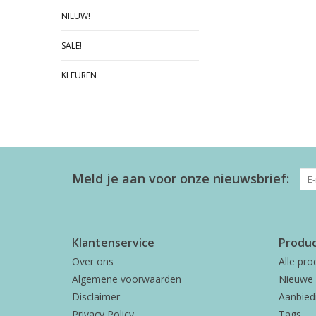
NIEUW!
SALE!
KLEUREN
Meld je aan voor onze nieuwsbrief:
Klantenservice
Produ
Over ons
Alle pro
Algemene voorwaarden
Nieuwe 
Disclaimer
Aanbied
Privacy Policy
Tags