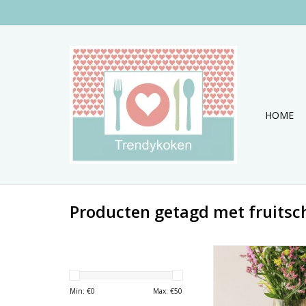
HOME
Producten getagd met fruitsch
Fruitschaal op voet i
TOEVOEGEN AAN WI
Min: €
0
Max: €
50