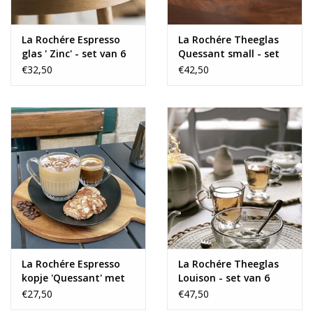
La Rochére Espresso
La Rochére Theeglas
glas ' Zinc' - set van 6
Quessant small - set
van 6
€32,50
€42,50
La Rochére Espresso
La Rochére Theeglas
kopje 'Quessant' met
Louison - set van 6
oor - set van 6
€27,50
€47,50