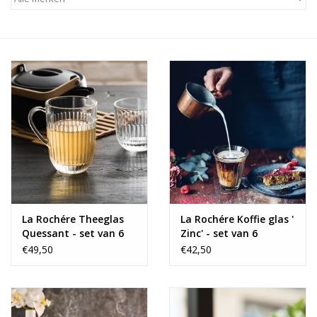
Alles zien
NIEUW!
Sale!
Kleuren
La Rochére Theeglas
La Rochére Koffie glas '
Quessant - set van 6
Zinc' - set van 6
€49,50
€42,50