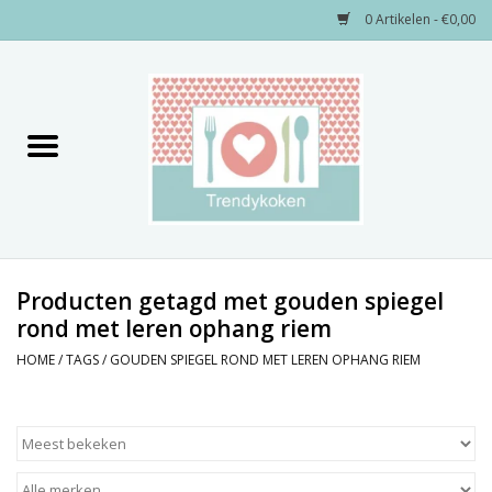
0 Artikelen - €0,00
Home
Merken
Servies
Decoratie
Producten getagd met gouden spiegel
rond met leren ophang riem
Keukengerei
HOME
/
TAGS
/
GOUDEN SPIEGEL ROND MET LEREN OPHANG RIEM
Textiel
Kids only