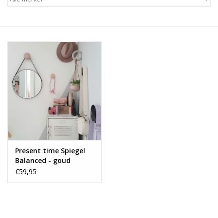
Alles zien
NIEUW!
Sale!
Kleuren
Present time Spiegel
Balanced - goud
€59,95