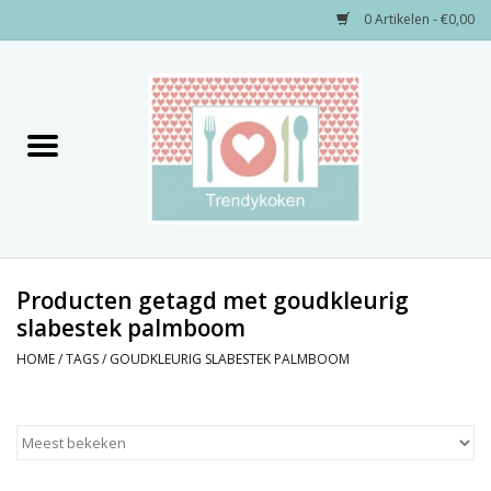
0 Artikelen - €0,00
Home
Merken
Servies
Decoratie
Producten getagd met goudkleurig
slabestek palmboom
Keukengerei
HOME
/
TAGS
/
GOUDKLEURIG SLABESTEK PALMBOOM
Textiel
Kids only