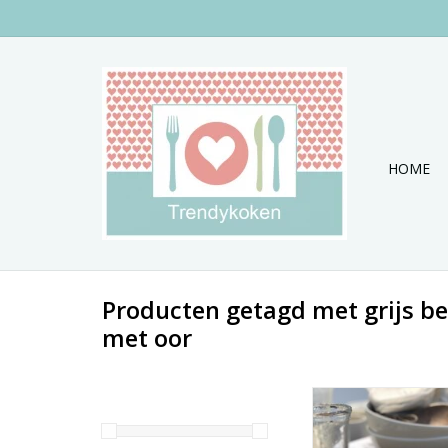
HOME
Producten getagd met grijs be
met oor
Set van 6 mokken uit d
van Pomax
TOEVOEGEN AAN WI