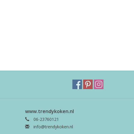
www.trendykoken.nl
06-23760121
info@trendykoken.nl