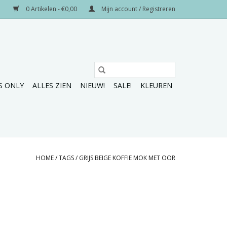
0 Artikelen - €0,00
Mijn account / Registreren
S ONLY
ALLES ZIEN
NIEUW!
SALE!
KLEUREN
HOME
/
TAGS
/
GRIJS BEIGE KOFFIE MOK MET OOR