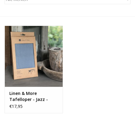
Alles zien
NIEUW!
Sale!
Kleuren
Linen & More
Tafelloper - Jazz -
mirrage blue
€17,95