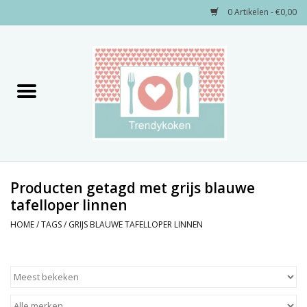
0 Artikelen - €0,00
Home
Merken
Servies
Decoratie
Producten getagd met grijs blauwe
tafelloper linnen
Keukengerei
HOME
/
TAGS
/
GRIJS BLAUWE TAFELLOPER LINNEN
Textiel
Kids only