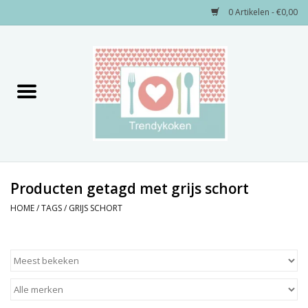
0 Artikelen - €0,00
Home
Merken
Servies
Decoratie
Producten getagd met grijs schort
HOME
/
TAGS
/
GRIJS SCHORT
Keukengerei
Textiel
Kids only