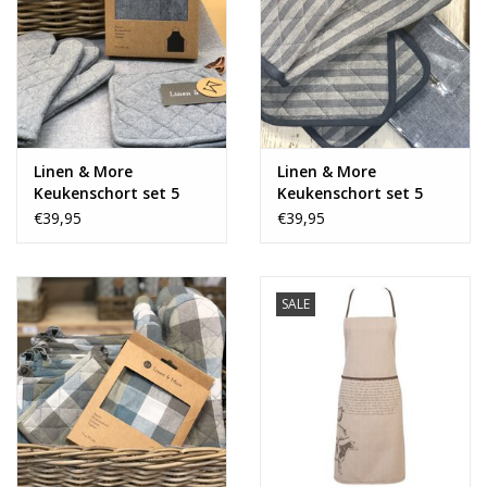
Linen & More
Linen & More
Keukenschort set 5
Keukenschort set 5
delig - stonewash blue
delig - blauw
€39,95
€39,95
SALE