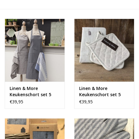
Alles zien
NIEUW!
Sale!
Kleuren
Linen & More
Linen & More
Keukenschort set 5
Keukenschort set 5
delig - grey
delig - ivory
€39,95
€39,95