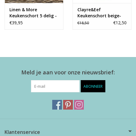
Linen & More
Clayre&Eef
Keukenschort 5 delig -
Keukenschort beige-
ruit
grey
€39,95
€12,50
€18,50
Meld je aan voor onze nieuwsbrief:
ABONNEER
Klantenservice