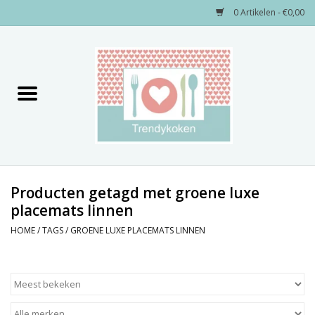
0 Artikelen - €0,00
Home
Merken
Servies
Decoratie
Producten getagd met groene luxe
placemats linnen
Keukengerei
HOME
/
TAGS
/
GROENE LUXE PLACEMATS LINNEN
Textiel
Kids only