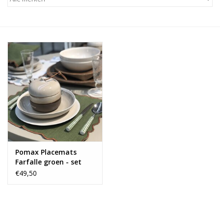
Alles zien
NIEUW!
Sale!
Kleuren
Pomax Placemats
Farfalle groen - set
van 4
€49,50