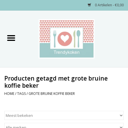
0 Artikelen - €0,00
Home
Merken
Servies
Decoratie
Producten getagd met grote bruine
koffie beker
Keukengerei
HOME
/
TAGS
/
GROTE BRUINE KOFFIE BEKER
Textiel
Kids only