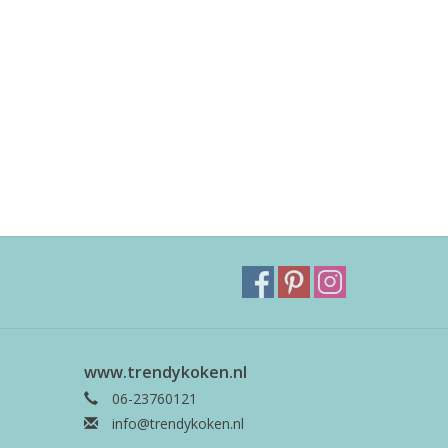
www.trendykoken.nl
06-23760121
info@trendykoken.nl