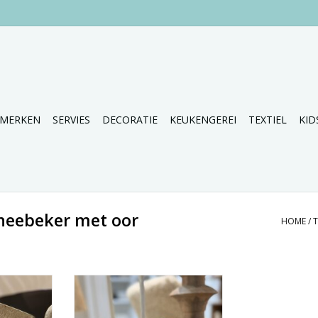
MERKEN
SERVIES
DECORATIE
KEUKENGEREI
TEXTIEL
KID
heebeker met oor
HOME
/
mokken met
Mooie set van 4 XL mokken met
oor.
NKELWAGEN
TOEVOEGEN AAN WINKELWAGEN