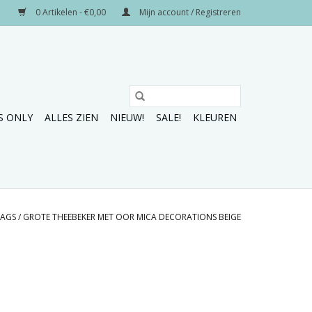
0 Artikelen - €0,00
Mijn account / Registreren
S ONLY
ALLES ZIEN
NIEUW!
SALE!
KLEUREN
TAGS
/
GROTE THEEBEKER MET OOR MICA DECORATIONS BEIGE