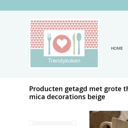
HOME
Producten getagd met grote t
mica decorations beige
Mooie set van 4 XL 
oor.
TOEVOEGEN AAN WI