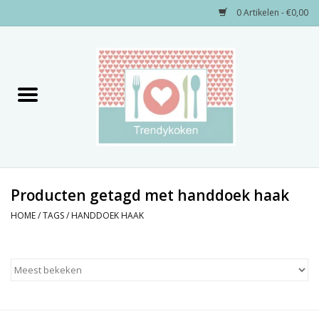
0 Artikelen - €0,00
Home
Merken
Servies
Decoratie
Producten getagd met handdoek haak
HOME
/
TAGS
/
HANDDOEK HAAK
Keukengerei
Textiel
Kids only