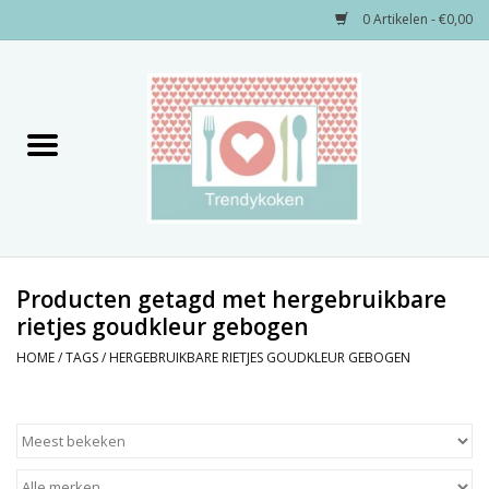
0 Artikelen - €0,00
Home
Merken
Servies
Decoratie
Producten getagd met hergebruikbare
rietjes goudkleur gebogen
Keukengerei
HOME
/
TAGS
/
HERGEBRUIKBARE RIETJES GOUDKLEUR GEBOGEN
Textiel
Kids only