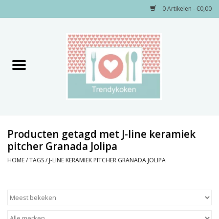
0 Artikelen - €0,00
Home
Merken
Servies
Decoratie
Producten getagd met J-line keramiek
pitcher Granada Jolipa
Keukengerei
HOME
/
TAGS
/
J-LINE KERAMIEK PITCHER GRANADA JOLIPA
Textiel
Kids only