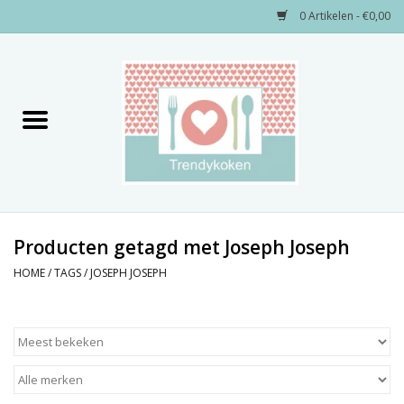
0 Artikelen - €0,00
Home
Merken
Servies
Decoratie
Producten getagd met Joseph Joseph
HOME
/
TAGS
/
JOSEPH JOSEPH
Keukengerei
Textiel
Kids only