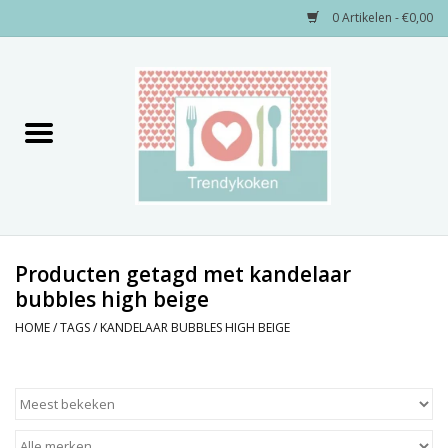
0 Artikelen - €0,00
Home
Merken
Servies
Decoratie
Producten getagd met kandelaar
bubbles high beige
Keukengerei
HOME
/
TAGS
/
KANDELAAR BUBBLES HIGH BEIGE
Textiel
Kids only