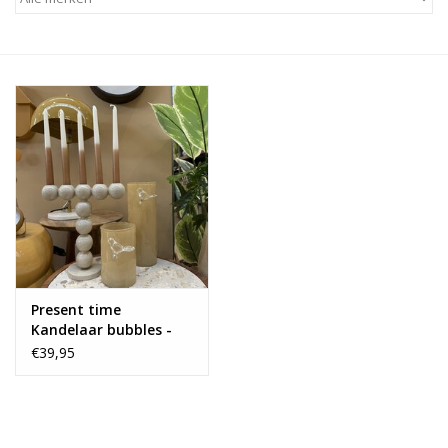
Alles zien
NIEUW!
Sale!
Kleuren
Present time
Kandelaar bubbles -
beige
€39,95