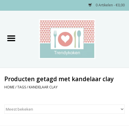
0 Artikelen - €0,00
Home
Merken
Servies
Decoratie
Producten getagd met kandelaar clay
HOME
/
TAGS
/
KANDELAAR CLAY
Keukengerei
Textiel
Kids only