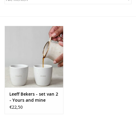
Alles zien
NIEUW!
Sale!
Kleuren
Leeff Bekers - set van 2
- Yours and mine
€22,50