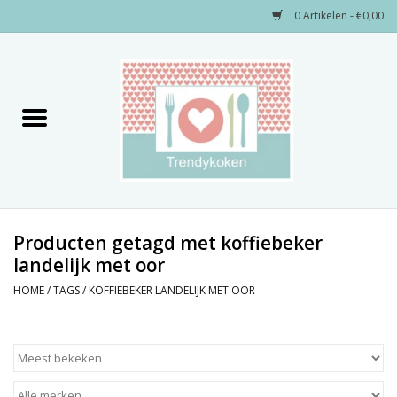
0 Artikelen - €0,00
Home
Merken
Servies
Decoratie
Producten getagd met koffiebeker
landelijk met oor
Keukengerei
HOME
/
TAGS
/
KOFFIEBEKER LANDELIJK MET OOR
Textiel
Kids only