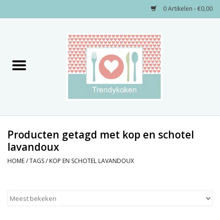
0 Artikelen - €0,00
Home
Merken
Servies
Decoratie
Producten getagd met kop en schotel
lavandoux
Keukengerei
HOME
/
TAGS
/
KOP EN SCHOTEL LAVANDOUX
Textiel
Kids only