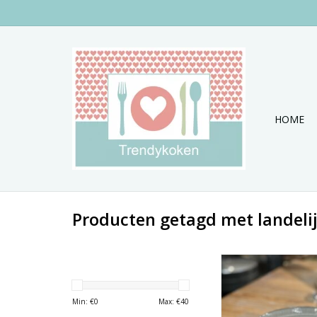
HOME
Producten getagd met landelijk
Nieuw servies uit de c
Elzet.
TOEVOEGEN AAN WI
Min: €
0
Max: €
40