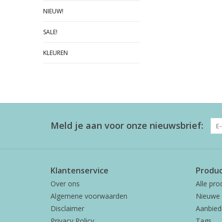
NIEUW!
SALE!
KLEUREN
Meld je aan voor onze nieuwsbrief:
Klantenservice
Produ
Over ons
Alle pro
Algemene voorwaarden
Nieuwe 
Disclaimer
Aanbied
Privacy Policy
Tags