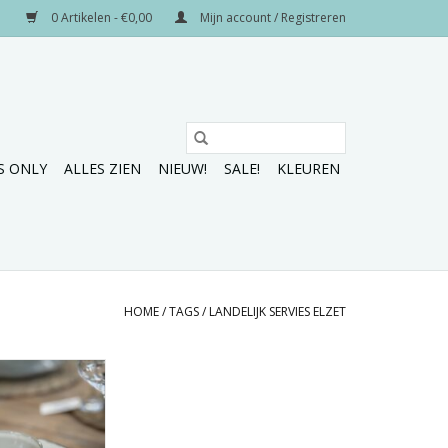
0 Artikelen - €0,00
Mijn account / Registreren
S ONLY
ALLES ZIEN
NIEUW!
SALE!
KLEUREN
HOME
/
TAGS
/
LANDELIJK SERVIES ELZET
t de collectie van
zet.
N WINKELWAGEN