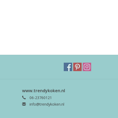
www.trendykoken.nl
06-23760121
info@trendykoken.nl