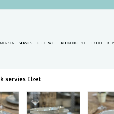
MERKEN
SERVIES
DECORATIE
KEUKENGEREI
TEXTIEL
KID
 servies Elzet
ollectie van
Nieuw servies uit de collectie van
Nieuw servies ui
Elzet.
El
NKELWAGEN
TOEVOEGEN AAN WINKELWAGEN
TOEVOEGEN AA