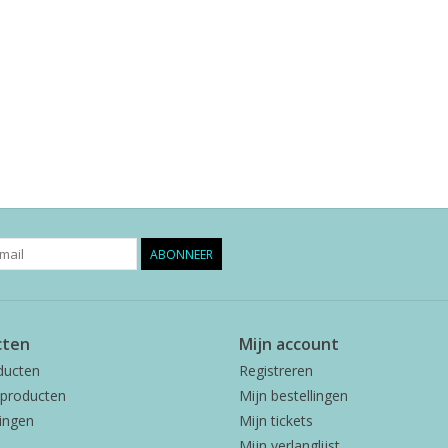
ABONNEER
cten
Mijn account
ducten
Registreren
producten
Mijn bestellingen
ingen
Mijn tickets
Mijn verlanglijst