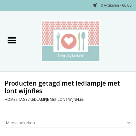
0 Artikelen - €0,00
Home
Merken
Servies
Decoratie
Producten getagd met ledlampje met
lont wijnfles
Keukengerei
HOME
/
TAGS
/
LEDLAMPJE MET LONT WIJNFLES
Textiel
Kids only