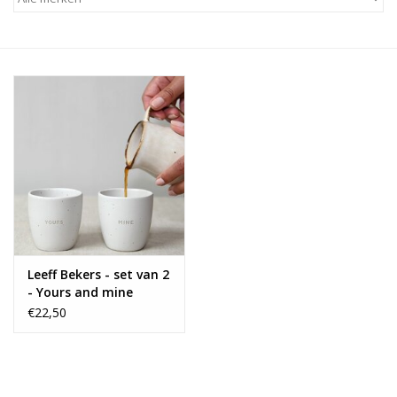
Alles zien
NIEUW!
Sale!
Kleuren
Leeff Bekers - set van 2
- Yours and mine
€22,50