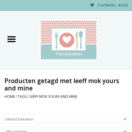
0 Artikelen - €0,00
Home
Merken
Servies
Decoratie
Producten getagd met leeff mok yours
and mine
Keukengerei
HOME
/
TAGS
/
LEEFF MOK YOURS AND MINE
Textiel
Kids only