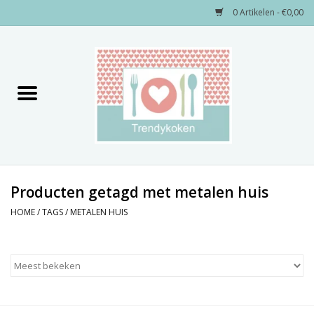
0 Artikelen - €0,00
Home
Merken
Servies
Decoratie
Producten getagd met metalen huis
HOME
/
TAGS
/
METALEN HUIS
Keukengerei
Textiel
Kids only