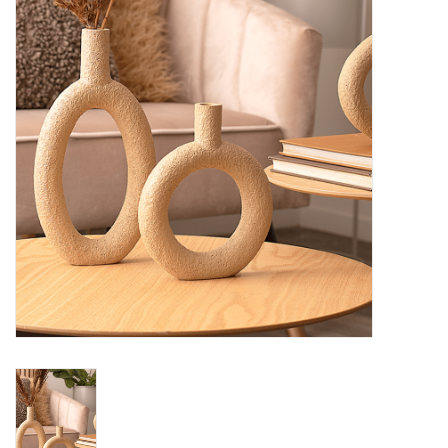
Alles zien
NIEUW!
Sale!
Kleuren