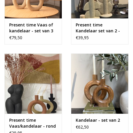
Present time Vaas of
Present time
kandelaar - set van 3
Kandelaar set van 2 -
sand brown
€79,50
€39,95
Present time
Kandelaar - set van 2
Vaas/kandelaar - rond
€62,50
terracotta
€29,95