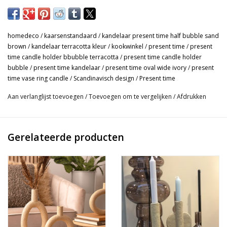
Om door een ringetje te halen is deze vaas van Present Time!
Combineer de verschillende vormen met elkaar, en je creëert
homedeco
/
kaarsenstandaard
/
kandelaar present time half bubble sand
een rustig geheel. Of zet de vaas op een stapel boeken...hip en
brown
/
kandelaar terracotta kleur
/
kookwinkel
/
present time
/
present
trendy. Dit trendy design is gemaakt van polyresin (gemalen
time candle holder bbubble terracotta
/
present time candle holder
steen) en kan zowel als vaas met droogbloemen en als
bubble
/
present time kandelaar
/
present time oval wide ivory
/
present
time vase ring candle
/
Scandinavisch design
/
Present time
kandelaar gebruikt worden. De keuze is aan jou! Onderling
combineren zorgt voor een stijlvolle dynamiek, waar dan ook in
Aan verlanglijst toevoegen
/
Toevoegen om te vergelijken
/
Afdrukken
huis.
- Mooie vaas 'Oval wide' in een zachte zandkleur.
Gerelateerde producten
- De Oval wide vaas zie je rechts op de foto.