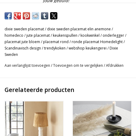
jouw geduld!
Deze prachtige placemats met de naam Elin Anemone zijn van
het scandinavische merk Dixie Sweden. Deze placemats zijn
dixie sweden placemat
/
dixie sweden placemat elin anemone
/
handgemaakt uit getwist jute. De placemats zijn duurzaam en
homedeco
/
jute placemat
/
keukenspullen
/
kookwinkel
/
onderlegger
/
slijtvast. De omkeerbare placemat heeft een natuurlijke glans,
placemat jute bloem
/
placemat rond
/
ronde placemat Homedelight
/
wat de placemat perfect maakt voor dagelijks gebruik, of voor
Scandinavisch design
/
trendykoken
/
webshop keukengerei
/
Dixie
Sweden
speciale gelegenheden! Makkelijk in gebruik, gewoon reinigen
met een natte doek.
Aan verlanglijst toevoegen
/
Toevoegen om te vergelijken
/
Afdrukken
- Afmeting: Doorsnede 40 cm in de vorm van een bloem.
- Materiaal: 100 % natural jute.
Gerelateerde producten
Geleverd als set van 4.