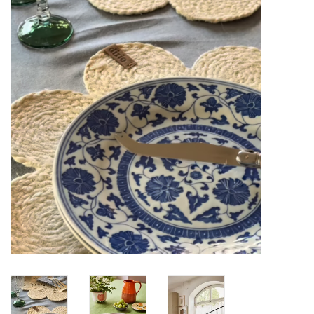
Alles zien
NIEUW!
Sale!
Kleuren