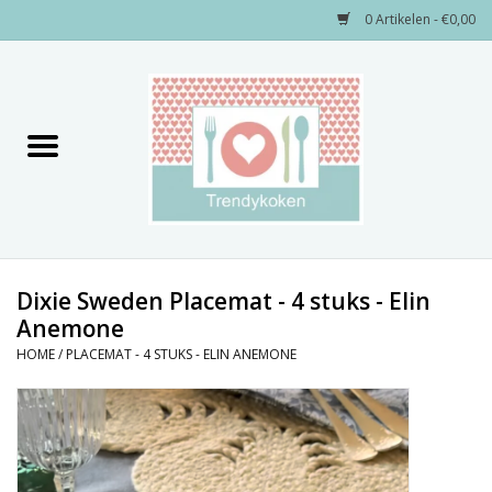
0 Artikelen - €0,00
Home
Merken
Servies
Decoratie
Dixie Sweden Placemat - 4 stuks - Elin
Anemone
Keukengerei
HOME
/
PLACEMAT - 4 STUKS - ELIN ANEMONE
Textiel
Kids only