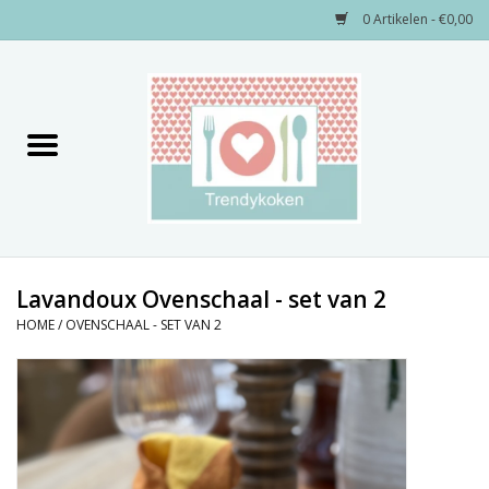
0 Artikelen - €0,00
Home
Merken
Servies
Decoratie
Lavandoux Ovenschaal - set van 2
HOME
/
OVENSCHAAL - SET VAN 2
Keukengerei
Textiel
Kids only