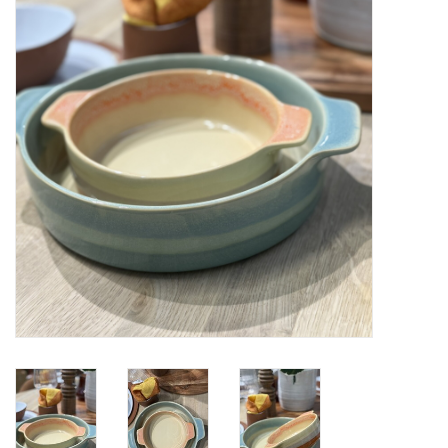
Alles zien
NIEUW!
Sale!
Kleuren