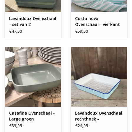
naar een zacht gele met oranje binnenkant. Grote schaal :
Overlopende kleuren van aqua naar groen naar een geel groene
binnenkant.
Lavandoux Ovenschaal
Costa nova
- set van 2
Ovenschaal - vierkant
XL 32 cm
€47,50
€59,50
Casafina Ovenschaal -
Lavandoux Ovenschaal
Large groen
rechthoek -
aquablauw
€39,95
€24,95