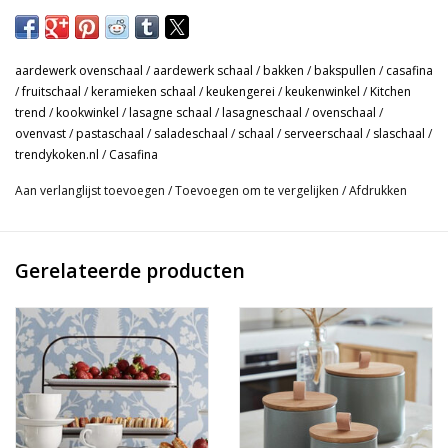
Toffe mat vanille ovenschaal van Casafina. Gemaakt in Portugal
van fijn steengoed. Deze ovenschaal is geschikt om te
gebruiken in de oven tot 220 graden. Maar ze mogen ook in de
aardewerk ovenschaal
/
aardewerk schaal
/
bakken
/
bakspullen
/
casafina
magnetron, vaatwasser en diepvries.
/
fruitschaal
/
keramieken schaal
/
keukengerei
/
keukenwinkel
/
Kitchen
trend
/
kookwinkel
/
lasagne schaal
/
lasagneschaal
/
ovenschaal
/
- Vierkante schaal : 25 x 25 (grip 31 cm). Hoogte 8,1 cm. Inhoud
ovenvast
/
pastaschaal
/
saladeschaal
/
schaal
/
serveerschaal
/
slaschaal
/
2,4 l.
trendykoken.nl
/
Casafina
- Wit met kleine steenachtige spikkels.
Aan verlanglijst toevoegen
/
Toevoegen om te vergelijken
/
Afdrukken
Gerelateerde producten