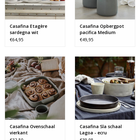
Casafina Etagère
Casafina Opbergpot
sardegna wit
pacifica Medium
€64,95
€49,95
Casafina Ovenschaal
Casafina Sla schaal
vierkant
Lagoa - ecru
€32,50
€39,95