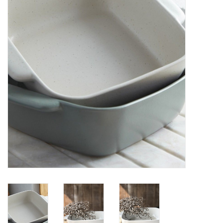
Alles zien
NIEUW!
Sale!
Kleuren