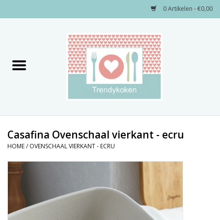
0 Artikelen - €0,00
Home
Merken
Servies
Decoratie
Casafina Ovenschaal vierkant - ecru
HOME
/
OVENSCHAAL VIERKANT - ECRU
Keukengerei
Textiel
Kids only