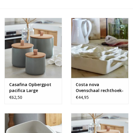
Alles zien
NIEUW!
Sale!
Kleuren
Casafina Opbergpot
Costa nova
pacifica Large
Ovenschaal rechthoek-
medium
€62,50
€44,95