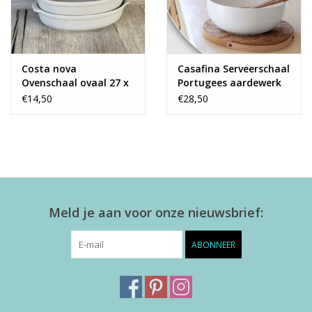
Costa nova
Casafina Serveerschaal
Ovenschaal ovaal 27 x
Portugees aardewerk
17 cm - grijs
€14,50
€28,50
Meld je aan voor onze nieuwsbrief:
ABONNEER