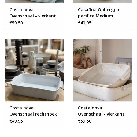
Costa nova
Casafina Opbergpot
Ovenschaal - vierkant
pacifica Medium
XL 32 cm
€59,50
€49,95
Costa nova
Costa nova
Ovenschaal rechthoek
Ovenschaal - vierkant
- large
XL 32 cm
€49,95
€59,50