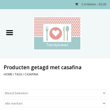
0 Artikelen - €0,00
Home
Merken
Servies
Decoratie
Producten getagd met casafina
HOME
/
TAGS
/
CASAFINA
Keukengerei
Textiel
Kids only