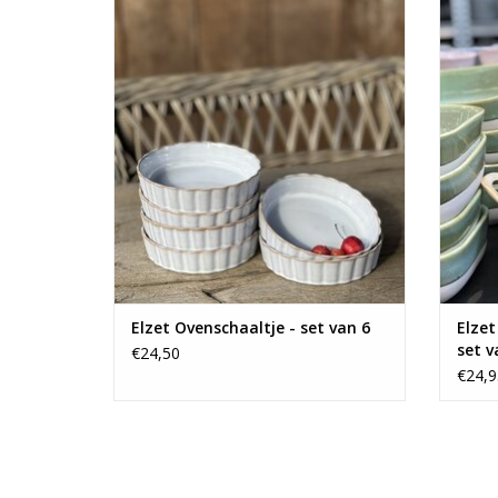
Leuke set van 6 ovenschaaltjes.
Leuke s
TOEVOEGEN AAN WINKELWAGEN
Elzet Ovenschaaltje - set van 6
Elzet
set v
€24,50
€24,9