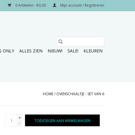
0 Artikelen - €0,00
Mijn account / Registreren
S ONLY
ALLES ZIEN
NIEUW!
SALE!
KLEUREN
HOME
/
OVENSCHAALTJE - SET VAN 6
+
TOEVOEGEN AAN WINKELWAGEN
-