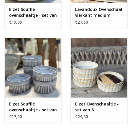
Elzet Soufflé
Lavandoux Ovenschaal
ovenschaaltje - set van
vierkant medium
6
€19,95
€27,50
Elzet Soufflé
Elzet Ovenschaaltje -
ovenschaaltje - set van
set van 6
6
€17,50
€24,50