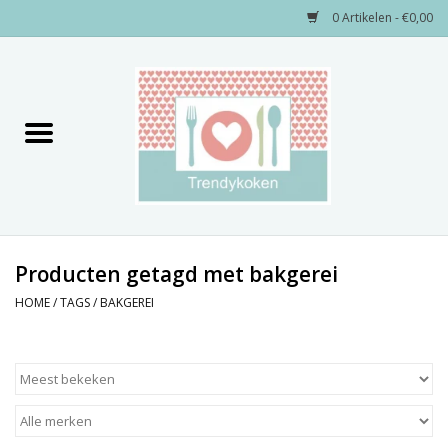
0 Artikelen - €0,00
Home
Merken
Servies
Decoratie
Producten getagd met bakgerei
HOME
/
TAGS
/
BAKGEREI
Keukengerei
Textiel
Kids only