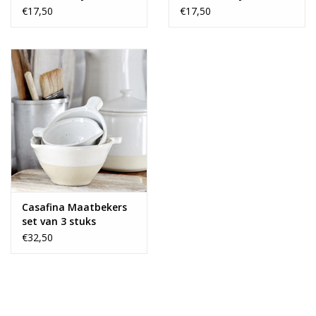
6
6
€17,50
€17,50
Casafina Maatbekers
set van 3 stuks
€32,50