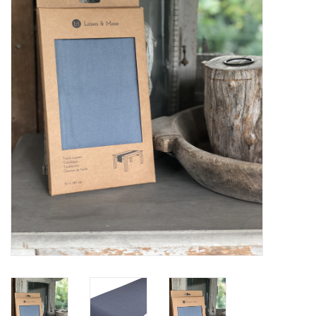
Alles zien
NIEUW!
Sale!
Kleuren