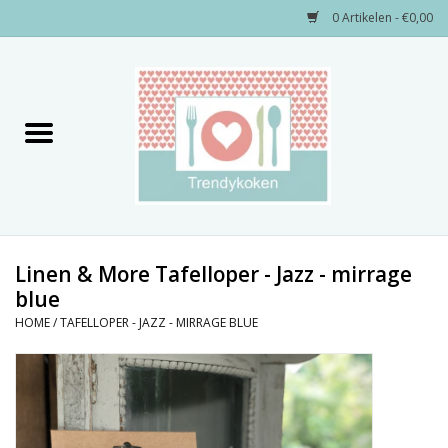
0 Artikelen - €0,00
Home
Merken
Servies
Decoratie
Linen & More Tafelloper - Jazz - mirrage
blue
Keukengerei
HOME
/
TAFELLOPER - JAZZ - MIRRAGE BLUE
Textiel
Kids only