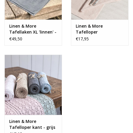
Linen & More
Linen & More
Tafellaken XL 'linnen' -
Tafelloper
mirage blue
Herringbone - roze
€49,50
€17,95
Linen & More
Tafelloper kant - grijs