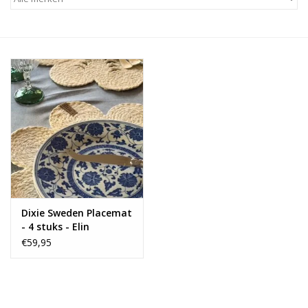
Alles zien
NIEUW!
Sale!
Kleuren
Dixie Sweden Placemat
- 4 stuks - Elin
Anemone
€59,95