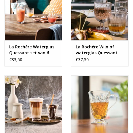
La Rochére Waterglas
La Rochére Wijn of
Quessant set van 6
waterglas Quessant
set van 6
€33,50
€37,50