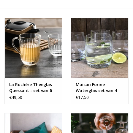
Alles zien
NIEUW!
Sale!
Kleuren
La Rochére Theeglas
Maison Forine
Quessant - set van 6
Waterglas set van 4
€49,50
€17,50