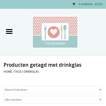
0 Artikelen - €0,00
Home
Merken
Servies
Decoratie
Producten getagd met drinkglas
HOME
/
TAGS
/
DRINKGLAS
Keukengerei
Textiel
Kids only