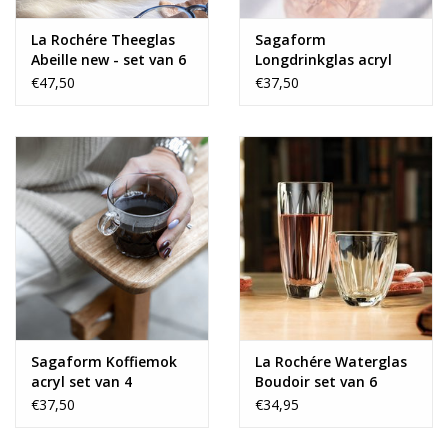
La Rochére Theeglas
Sagaform
Abeille new - set van 6
Longdrinkglas acryl
set van 4
€47,50
€37,50
Sagaform Koffiemok
La Rochére Waterglas
acryl set van 4
Boudoir set van 6
€37,50
€34,95