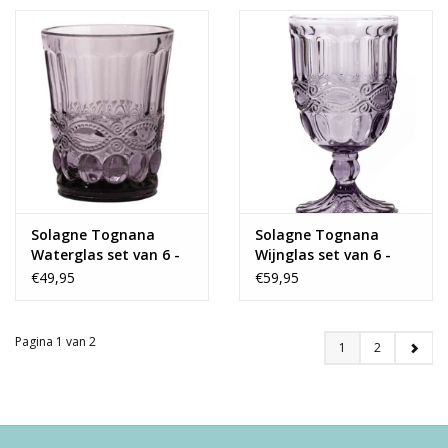
Solagne Tognana
Solagne Tognana
Waterglas set van 6 -
Wijnglas set van 6 -
vintage paars
vintage paars
€49,95
€59,95
Pagina 1 van 2
1
2