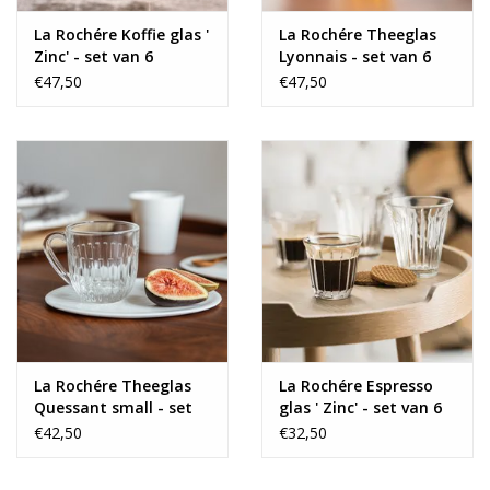
La Rochére Koffie glas '
La Rochére Theeglas
Zinc' - set van 6
Lyonnais - set van 6
€47,50
€47,50
La Rochére Theeglas
La Rochére Espresso
Quessant small - set
glas ' Zinc' - set van 6
van 6
€42,50
€32,50