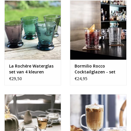
La Rochére Waterglas
Bormilio Rocco
set van 4 kleuren
Cocktailglazen - set
van 6
€29,50
€24,95