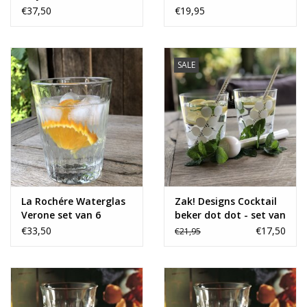
€37,50
€19,95
SALE
La Rochére Waterglas
Zak! Designs Cocktail
Verone set van 6
beker dot dot - set van
2
€33,50
€17,50
€21,95