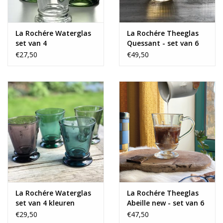
- Prima te gebruiken voor wijn, water, thee, koffie, frisdrank en
vruchtensap.
La Rochére Waterglas
La Rochére Theeglas
set van 4
Quessant - set van 6
- Vaatwasmachine bestendig.
€27,50
€49,50
La Rochére Waterglas
La Rochére Theeglas
set van 4 kleuren
Abeille new - set van 6
€29,50
€47,50