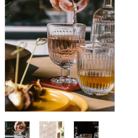
Alles zien
NIEUW!
Sale!
Kleuren