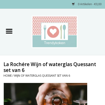
0 Artikelen - €0,00
Home
Merken
Servies
Decoratie
La Rochére Wijn of waterglas Quessant
set van 6
Keukengerei
HOME
/
WIJN OF WATERGLAS QUESSANT SET VAN 6
Textiel
Kids only