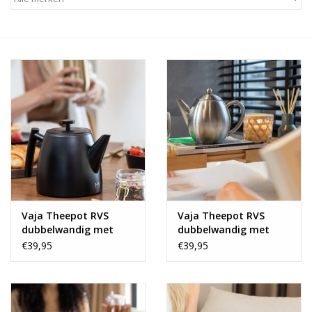
Alles zien
NIEUW!
Sale!
Kleuren
Vaja Theepot RVS
Vaja Theepot RVS
dubbelwandig met
dubbelwandig met
zeef
zeef
€39,95
€39,95