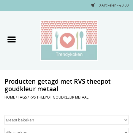
0 Artikelen - €0,00
Home
Merken
Servies
Decoratie
Producten getagd met RVS theepot
goudkleur metaal
Keukengerei
HOME
/
TAGS
/
RVS THEEPOT GOUDKLEUR METAAL
Textiel
Kids only