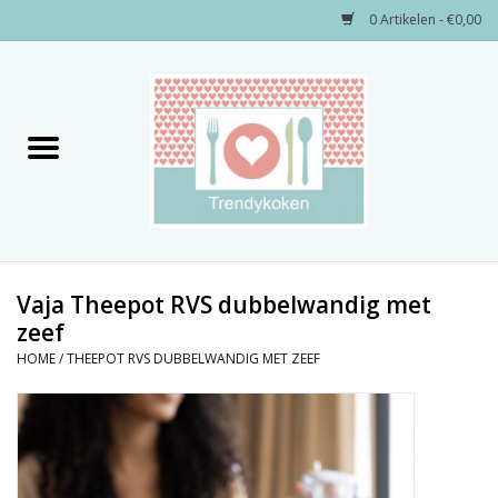
0 Artikelen - €0,00
Home
Merken
Servies
Decoratie
Vaja Theepot RVS dubbelwandig met
zeef
Keukengerei
HOME
/
THEEPOT RVS DUBBELWANDIG MET ZEEF
Textiel
Kids only