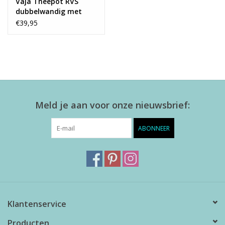
Vaja Theepot RVS
dubbelwandig met
zeef
€39,95
Meld je aan voor onze nieuwsbrief:
ABONNEER
Klantenservice
Producten