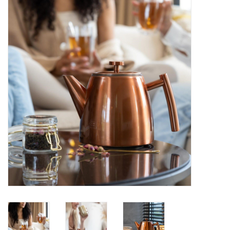
Alles zien
NIEUW!
Sale!
Kleuren