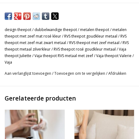
Deze dubbelwandige theepot is echt wel onze favoriet! Nadat
we een proefmodel opgestuurd kregen waren we helemaal
overtuigd. Dit mooie theepotje krijgt een plekje in onze
design theepot
/
dubbelwandige theepot
/
metalen theepot
/
metalen
shop...we gunnen jullie natuurlijk ook zo'n leuk potje!!
theepot met zeef mat rosé kleur
/
RVS theepot goudkleur metaal
/
RVS
theepot met zeef mat zwart metaal
/
RVS theepot met zeef metaal
/
RVS
Gebruik deze theepot voor losse thee of theeblaadjes. Door de
theepot metaal zilverkleur
/
RVS theepot rosé goudkleur metaal
/
Vaja
handige uitneembare zeef kun je zelf de sterkte bepalen. Het
theepot Juliette
/
Vaja theepot RVS metaal met zeef
/
Vaja theepot Valerie
/
zeef is groot, zodat de smaken van verse thee goed tot hun
Vaja
recht komen na enkele minuten trekken.
Aan verlanglijst toevoegen
/
Toevoegen om te vergelijken
/
Afdrukken
De theepot is gemaakt van geborsteld RVS en is dubbelwandig.
Hierdoor blijft jouw thee langer warm dan in een porseleinen
theepot. De pot ziet er ook wel heel mooi en stylisch uit!
Gerelateerde producten
Doordat het schenktuitje van dun metaal is gemaakt drupt de
pot niet.
- Inhoud 1 Liter, ongeveer 5 kopjes thee.
- Geborsteld duurzaam RVS. Theepot Juliette in rosé kleur.