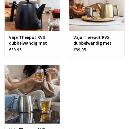
- Breedte 24 cm, hoogte 15 cm, doorsnede pot 14 cm.
Vaja Theepot RVS
Vaja Theepot RVS
dubbelwandig met
dubbelwandig met
zeef
zeef
€39,95
€39,95