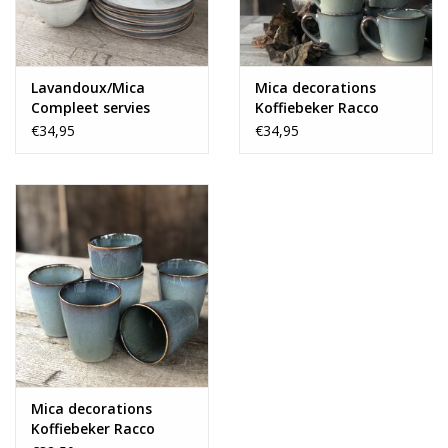
Lavandoux/Mica
Mica decorations
Compleet servies
Koffiebeker Racco
vanaf
groen - set van 6
€34,95
€34,95
Mica decorations
Koffiebeker Racco