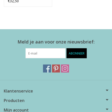
groen S - set van 6
€32,50
Meld je aan voor onze nieuwsbrief:
ABONNEER
Klantenservice
Producten
Mijn account