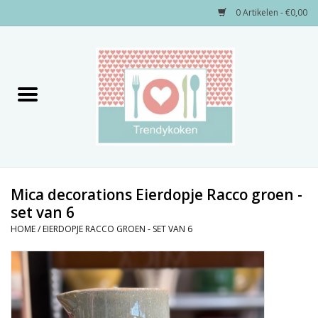
0 Artikelen - €0,00
Home
Merken
Servies
Decoratie
Mica decorations Eierdopje Racco groen -
set van 6
Keukengerei
HOME
/
EIERDOPJE RACCO GROEN - SET VAN 6
Textiel
Kids only