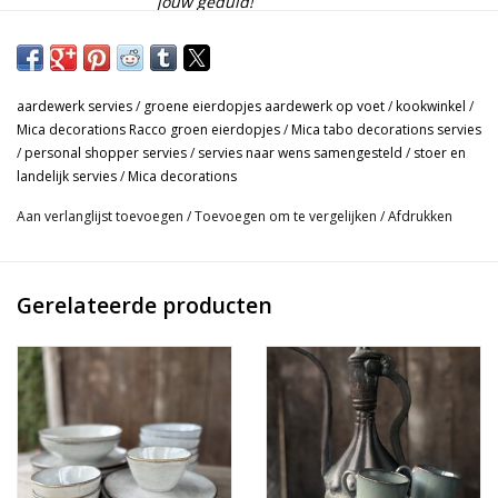
jouw geduld!
Mica heeft een nieuwe servieslijn, Racco groen! Een prachtig
servies in een mooie groene tint met blauwe en bruine
aardewerk servies
/
groene eierdopjes aardewerk op voet
/
kookwinkel
/
accenten. Het servies is handgemaakt, waardoor geen enkel
Mica decorations Racco groen eierdopjes
/
Mica tabo decorations servies
deel hetzelfde van vorm of kleur is. Kleine imperfecties horen bij
/
personal shopper servies
/
servies naar wens samengesteld
/
stoer en
dit aardewerk servies. Het servies mag in de vaatwasser, wel zo
landelijk servies
/
Mica decorations
handig!
Aan verlanglijst toevoegen
/
Toevoegen om te vergelijken
/
Afdrukken
- Set van 6 eierdopjes op voet in een groen/petrol achtige kleur
met donkerder randje bovenlangs.
Gerelateerde producten
- Hoogte 6,5 cm. Doorsnede 5 cm.