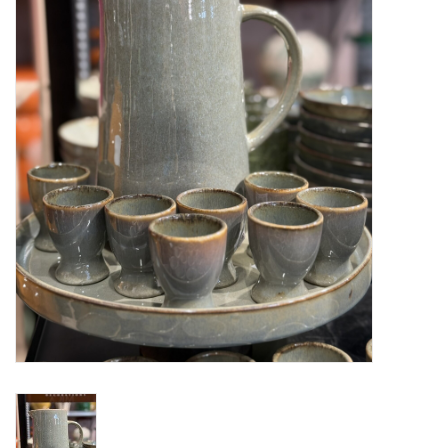
Alles zien
NIEUW!
Sale!
Kleuren